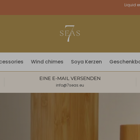
Währung
Liquid e
cessories
Wind chimes
Soya Kerzen
Geschenkb
EINE E-MAIL VERSENDEN
info@7seas.eu