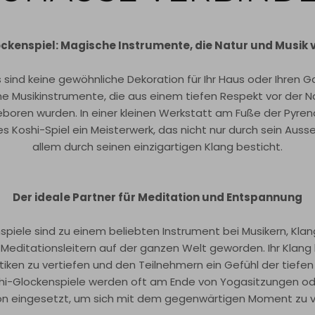
ockenspiel: Magische Instrumente, die Natur und Musik 
sind keine gewöhnliche Dekoration für Ihr Haus oder Ihren Ga
e Musikinstrumente, die aus einem tiefen Respekt vor der N
eboren wurden. In einer kleinen Werkstatt am Fuße der Pyre
des Koshi-Spiel ein Meisterwerk, das nicht nur durch sein Aus
allem durch seinen einzigartigen Klang besticht.
Der ideale Partner für Meditation und Entspannung
spiele sind zu einem beliebten Instrument bei Musikern, Kla
Meditationsleitern auf der ganzen Welt geworden. Ihr Klang h
tiken zu vertiefen und den Teilnehmern ein Gefühl der tiefe
shi-Glockenspiele werden oft am Ende von Yogasitzungen o
on eingesetzt, um sich mit dem gegenwärtigen Moment zu v