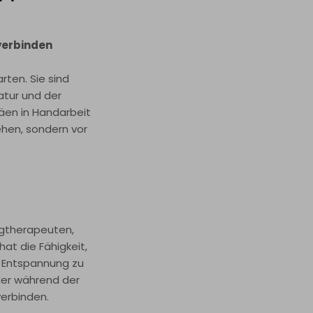
verbinden
rten. Sie sind
atur und der
näen in Handarbeit
sehen, sondern vor
ngtherapeuten,
at die Fähigkeit,
n Entspannung zu
der während der
erbinden.