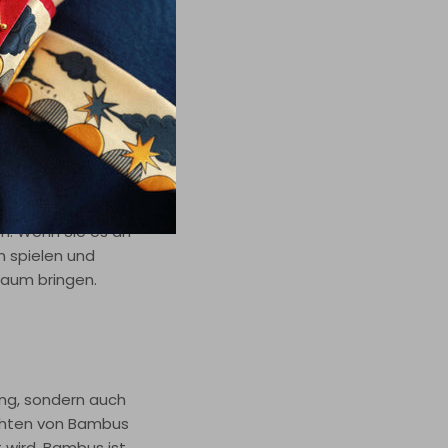
nztöne und lang
llklare Töne, die
en. Wenn Sie es an
m spielen und
Raum bringen.
ang, sondern auch
ichten von Bambus
 wird. Bambus ist