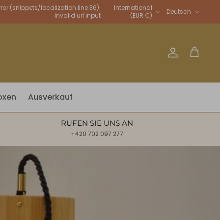
Sprache
rror (snippets/localization line 36):
International
Deutsch
invalid url input
(EUR €)
Account
Warenkor
oxen
Ausverkauf
RUFEN SIE UNS AN
+420 702 097 277