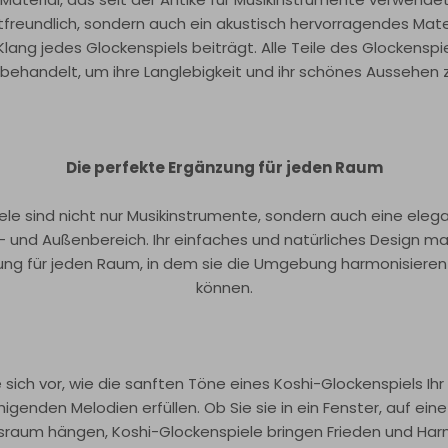
tfreundlich, sondern auch ein akustisch hervorragendes Mate
Klang jedes Glockenspiels beiträgt. Alle Teile des Glockensp
 behandelt, um ihre Langlebigkeit und ihr schönes Aussehen 
Die perfekte Ergänzung für jeden Raum
ele sind nicht nur Musikinstrumente, sondern auch eine eleg
- und Außenbereich. Ihr einfaches und natürliches Design ma
ung für jeden Raum, in dem sie die Umgebung harmonisiere
können.
ie sich vor, wie die sanften Töne eines Koshi-Glockenspiels Ih
igenden Melodien erfüllen. Ob Sie sie in ein Fenster, auf eine
sraum hängen, Koshi-Glockenspiele bringen Frieden und Harmo