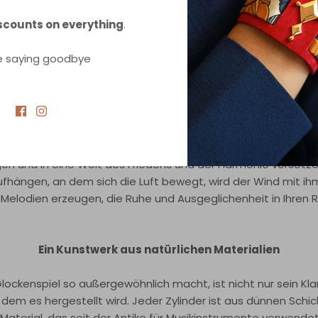
scounts on everything
.
e saying goodbye
Windspiele - 7SEAS
Ein einzigartiges Klangerlebnis
le sind bekannt für ihren tiefen, satten Klang, voller Resona
nanz. Wenn Sie das Windspiel sanft bewegen, erklingen krista
gen und in eine Welt des Friedens und der Harmonie versetz
fhängen, an dem sich die Luft bewegt, wird der Wind mit ih
Melodien erzeugen, die Ruhe und Ausgeglichenheit in Ihren 
Ein Kunstwerk aus natürlichen Materialien
ockenspiel so außergewöhnlich macht, ist nicht nur sein Kl
s dem es hergestellt wird. Jeder Zylinder ist aus dünnen Sch
 Material, das seit der Antike für Musikinstrumente verwendet