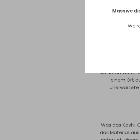
Massive di
We'r
Koshi Windspie
anhaltender Reso
Sie sofort beruhi
einem Ort au
unerwartete 
Was das Koshi-Gl
das Material, au
gefertigt, einem