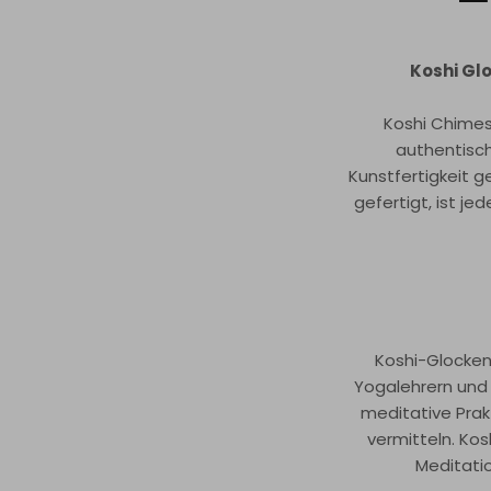
Koshi Gl
Koshi Chimes 
authentisch
Kunstfertigkeit g
gefertigt, ist je
Koshi-Glocken
Yogalehrern und 
meditative Prak
vermitteln. Ko
Meditati