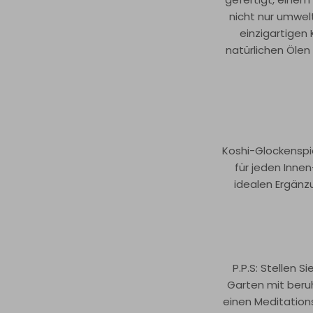
nicht nur umwel
einzigartigen 
natürlichen Ölen
Koshi-Glockenspi
für jeden Innen
idealen Ergänz
P.P.S: Stellen S
Garten mit beruh
einen Meditation