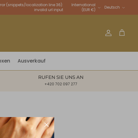
Sprache
rror (snippets/localization line 36):
International
Deutsch
invalid url input
(EUR €)
Account
Warenkor
oxen
Ausverkauf
RUFEN SIE UNS AN
+420 702 097 277