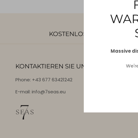
WAR
KOSTENLOSER VERSAND AB
Massive di
We'r
KONTAKTIEREN SIE UNS
Phone: +43 677 63421242
E-mail: info@7seas.eu