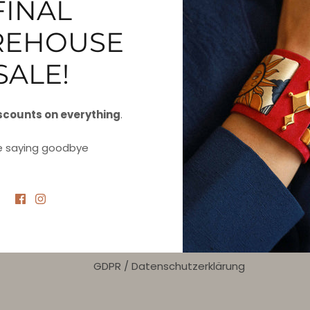
FINAL
EHOUSE
SALE!
 200 EUR
scounts on everything
.
e saying goodbye
INFORMATION
Über uns
Lernen Sie den 7SEAS-Stylisten kennen
Rücksendungen und Rückerstattungen
Allgemeine Geschäftsbedingungen
GDPR / Datenschutzerklärung