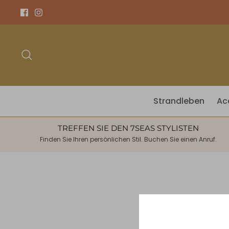
Direkt
zum
Inhalt
Suchen
Strandleben
Ac
TREFFEN SIE DEN 7SEAS STYLISTEN
Finden Sie Ihren persönlichen Stil. Buchen Sie einen Anruf.