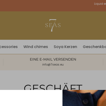
Währung
Liquid e
cessories
Wind chimes
Soya Kerzen
Geschenkb
EINE E-MAIL VERSENDEN
info@7seas.eu
GESCHÄFT