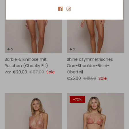
Barbie-Bikinihose mit
Shine asymmetrisches
Rüschen (Cheeky Fit)
One-Shoulder-Bikini-
€20.00
€87.00
Sale
Oberteil
Von
€25.00
€111.00
Sale
-72%