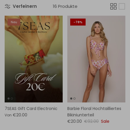
Verfeinern
16 Produkte
Neu
-78%
7SEAS Gift Card Electronic
Barbie Floral Hochtailliertes
€20.00
Bikiniunterteil
Von
€20.00
€92.00
Sale