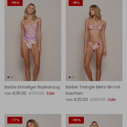
-80%
-81%
Barbie Einteiliger Badeanzug
Barbie Triangle Bikini-BH mit
€35.00
€176.00
Sale
Rüschen
Von
€20.00
€103.00
Sale
Von
-77%
-80%