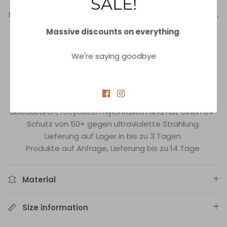
SALE!
handbestickte Details mit Perlen und Bändern im
Nacken und am Rücken. Dieser Anzug enthält geformte,
eingenähte Cups und einen 15 cm langen inneren
Massive discounts on everything
.
Gummizug für Form und Halt.
Perfekter Bikini-BH für den Strand, den Sporttag oder
We're saying goodbye
den Tag mit Freunden.
Er ist die perfekte Wahl für den Strand,
Fitnessaktivitäten oder für Ihr Sommeroutfit.
Das Material des Badeanzugs besteht aus biologisch
abbaubaren, recycelten Nylonfasern und hat einen UV-
Schutz von 50+ gegen ultraviolette Strahlung.
Lieferung auf Lager in bis zu 3 Tagen.
Produkte auf Anfrage, Lieferung bis zu 14 Tage.
Material
Size information