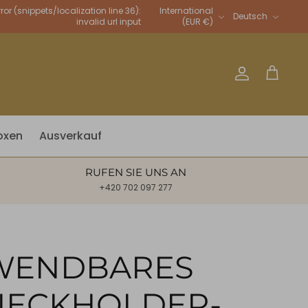
Sprache
rror (snippets/localization line 36):
International
Deutsch
invalid url input
(EUR €)
Account
Warenkor
oxen
Ausverkauf
RUFEN SIE UNS AN
+420 702 097 277
WENDBARES
NECKHOLDER-