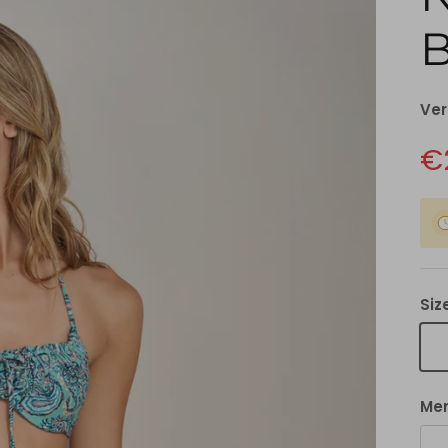
B
Ver
€
Siz
Me