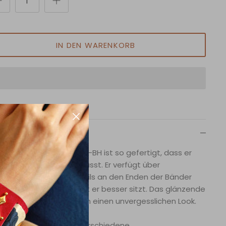
IN DEN WARENKORB
Beschreibung
 Bügel-Neckholder-Bikini-BH ist so gefertigt, dass er
 Brust voller aussehen lässt. Er verfügt über
dgefertigte Perlendetails an den Enden der Bänder
 ist vorne gerafft, damit er besser sitzt. Das glänzende
ex-Material verleiht Ihnen einen unvergesslichen Look.
 Oberteil bietet zwei verschiedene