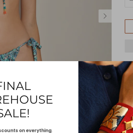
FINAL
Der
EHOUSE
Ihre
han
SALE!
und
Lur
scounts on everything
.
Das