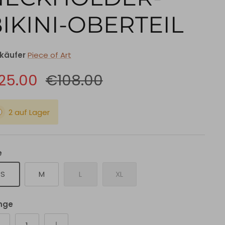
IKINI-OBERTEIL
käufer
Piece of Art
25.00
€108.00
2 auf Lager
e
S
M
L
XL
nge