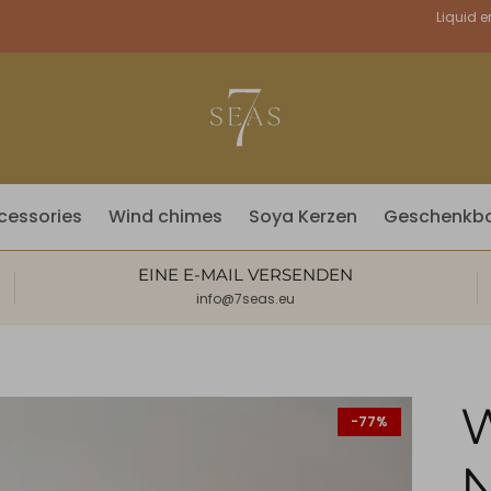
Währung
Liquid e
cessories
Wind chimes
Soya Kerzen
Geschenkb
EINE E-MAIL VERSENDEN
info@7seas.eu
-77%