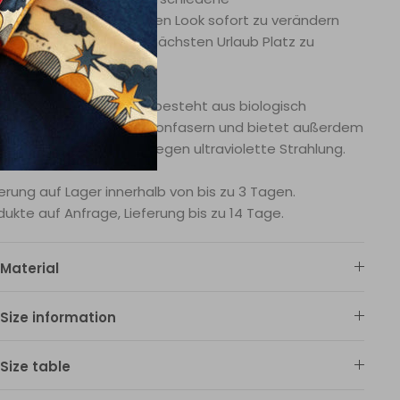
gemöglichkeiten, um Ihren Look sofort zu verändern
 beim Packen für Ihren nächsten Urlaub Platz zu
ren.
 Stoff des Badeanzugs besteht aus biologisch
aubaren recycelten Nylonfasern und bietet außerdem
en UV-Schutz von 50+ gegen ultraviolette Strahlung.
ferung auf Lager innerhalb von bis zu 3 Tagen.
dukte auf Anfrage, Lieferung bis zu 14 Tage.
Material
Size information
Size table