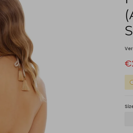
S
Ver
€
Siz