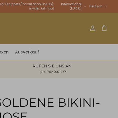
Sprache
rror (snippets/localization line 36):
International
Deutsch
invalid url input
(EUR €)
Account
Warenkor
oxen
Ausverkauf
RUFEN SIE UNS AN
+420 702 097 277
OLDENE BIKINI-
HOSE