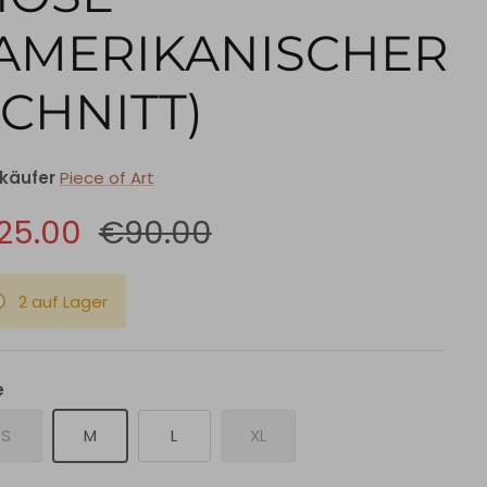
(AMERIKANISCHER
CHNITT)
käufer
Piece of Art
25.00
€90.00
2 auf Lager
e
S
M
L
XL