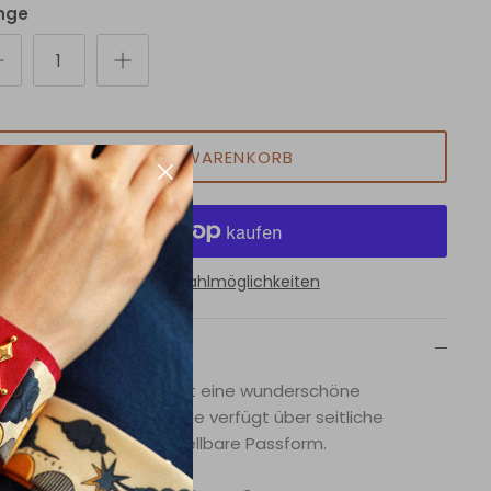
nge
IN DEN WARENKORB
Weitere Bezahlmöglichkeiten
Beschreibung
 Tie-Side-Bikini-Hose hat eine wunderschöne
elstoff-Überlagerung. Sie verfügt über seitliche
debänder für eine verstellbare Passform.