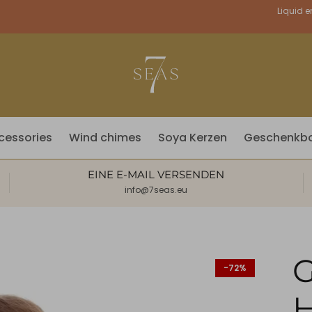
Währung
Liquid e
cessories
Wind chimes
Soya Kerzen
Geschenkb
EINE E-MAIL VERSENDEN
info@7seas.eu
G
-72%