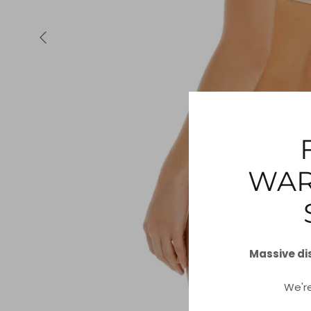
WAR
Massive di
We'r