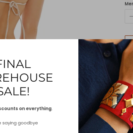
Me
FINAL
EHOUSE
SALE!
Die
scounts on everything
.
Häk
Bin
e saying goodbye