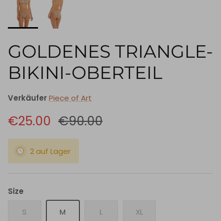
GOLDENES TRIANGLE-
BIKINI-OBERTEIL
Verkäufer
Piece of Art
€25.00
€90.00
2 auf Lager
Size
S
M
L
XL