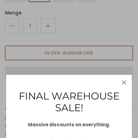
Menge
IN DEN WARENKORB
FINAL WAREHOUSE
SALE!
Beschreibung
Der goldene Triangel-Bikini-BH hat eine schöne
Massive discounts on everything
.
Überlage aus Häkelstoff. Er hat Bänder am oberen Hals
und Rücken für eine anpassbare Passform und weiche,