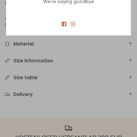
We're saying goodbye
herausnehmbare Polster.
Auf Lager, Lieferung bis zu 3 Tage.
Produkte auf Anfrage, Lieferung bis zu 14 Tage.
Material
Size information
Size table
Delivery